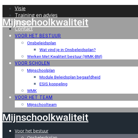
Skip
Visie
to
Training en advies
Mijnschoolkwaliteit
content
Nieuws
Contact
VOOR HET BESTUUR
Onsbeleidsplan
Wat vind je in Onsbeleidsplan?
Werken Met Kwaliteit bestuur (WMK-BM)
VOOR SCHOLEN
Mijnschoolplan
Module Beleidsplan begaafdheid
ESIS koppeling
WMK
VOOR HET TEAM
Mijnschoolteam
Mijnschoolkwaliteit
Voor het bestuur
Onsbeleidsplan