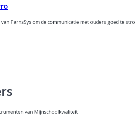
rro
van ParnsSys om de communicatie met ouders goed te stroo
ers
trumenten van Mijnschoolkwaliteit.