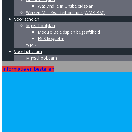
Wat vind je in Onsbeleidsplan?
Werken Met Kwaliteit bestuur (WMK-BM)
Voor scholen
Mijnschoolplan
Module Beleidsplan begaafdheid
ESIS koppeling
WMK
Voor het team
Mijnschoolteam
Informatie en bestellen