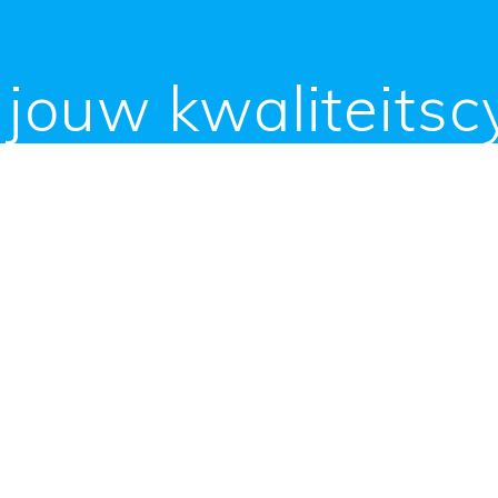
jouw kwaliteitsc
er aan schoolkwali
en op het schoolplein. Samen met het team streef je naar een
aar hoe weet je precies hoe het ervoor staat? Waar gaat het 
tten instrumenten die besturen en scholen in staat stellen 
schoolplan, het analyseren van onderwijsopbrengsten of he
continu aan je schoolkwaliteit. ParnasSys-besturen en schol