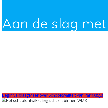
Aan de slag met 
Werk op jouw mani
Schoolkwaliteit is overal voelbaar: in de klas, in de gang 
laten halen. Dan zijn ook de resultaten als school goed. M
juiste stappen?
De pakketten van Mijnschoolkwaliteit beva
van het schoolplan, het benoemen van actiepunten in het 
verhoog en borg je de kwaliteit van de school en werk je 
Begin vandaag
Meer over Schoolkwaliteit van ParnasSys